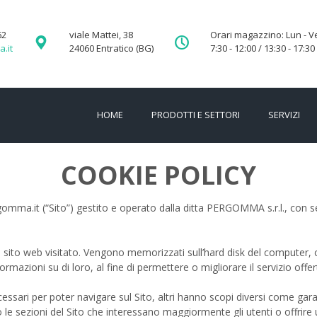
62
viale Mattei, 38
Orari magazzino: Lun - V
.it
24060 Entratico (BG)
7:30 - 12:00 / 13:30 - 17:30
HOME
PRODOTTI E SETTORI
SERVIZI
COOKIE POLICY
gomma.it (“Sito”) gestito e operato dalla ditta PERGOMMA s.r.l., con
e dal sito web visitato. Vengono memorizzati sull’hard disk del compute
mazioni su di loro, al fine di permettere o migliorare il servizio offer
essari per poter navigare sul Sito, altri hanno scopi diversi come gara
 le sezioni del Sito che interessano maggiormente gli utenti o offrire u