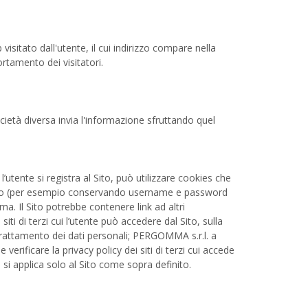
isitato dall'utente, il cui indirizzo compare nella
ortamento dei visitatori.
ocietà diversa invia l'informazione sfruttando quel
tente si registra al Sito, può utilizzare cookies che
 al Sito (per esempio conservando username e password
ma. Il Sito potrebbe contenere link ad altri
i di terzi cui l’utente può accedere dal Sito, sulla
i trattamento dei dati personali; PERGOMMA s.r.l. a
erificare la privacy policy dei siti di terzi cui accede
 si applica solo al Sito come sopra definito.