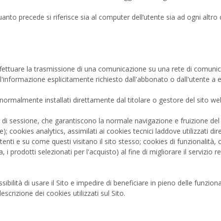
Quanto precede si riferisce sia al computer dell’utente sia ad ogni altro
di effettuare la trasmissione di una comunicazione su una rete di comun
ll'informazione esplicitamente richiesto dall'abbonato o dall'utente a e
 normalmente installati direttamente dal titolare o gestore del sito we
 di sessione, che garantiscono la normale navigazione e fruizione del
); cookies analytics, assimilati ai cookies tecnici laddove utilizzati di
enti e su come questi visitano il sito stesso; cookies di funzionalità,
a, i prodotti selezionati per l'acquisto) al fine di migliorare il servizio r
ibilità di usare il Sito e impedire di beneficiare in pieno delle funzional
descrizione dei cookies utilizzati sul Sito.