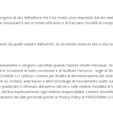
gono al sito dell’editore che li ha creati) sono impostati dal sito web v
far funzionare il sito in modo efficiente e di tracciare i modelli di comp
ente da quello visitato dall'utente. Se un utente visita un sito e una s
neamente e vengono cancellati quando l’utente chiude il browser. Se l’u
ente in occasione di visite successive e di facilitare l'accesso - login
GOMMA s.r.l. utilizza i cookies per finalità di amministrazione del siste
 su cookies, web bacon e altre tecnologie di tracciamento usate sui sit
è pubblicato o ottenuto attraverso tali siti e sulle relative modalità d
i, declina espressamente ogni relativa responsabilità. L’utente dovrebbe v
attamento dei dati personali poiché la Privacy Policy di PERGOMMA s.r.l.