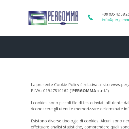
+39 035 42 58 2
info@pergomma
La presente Cookie Policy è relativa al sito www.per
P.IVA.: 01947810162 (“
PERGOMMA s.r.l.
”)
I cookies sono piccoli file di testo inviati all'utent
riconoscere gli utenti e memorizzare determinate infor
Esistono diverse tipologie di cookies. Alcuni sono nec
effettuare analisi statistiche, comprendere quali sono