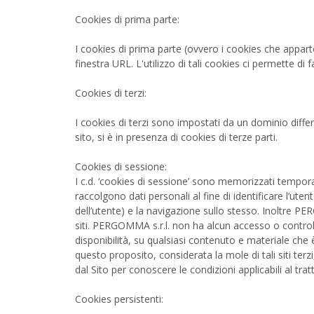
Cookies di prima parte:
I cookies di prima parte (ovvero i cookies che apparten
finestra URL. L'utilizzo di tali cookies ci permette di 
Cookies di terzi:
I cookies di terzi sono impostati da un dominio differ
sito, si è in presenza di cookies di terze parti.
Cookies di sessione:
I c.d. ‘cookies di sessione’ sono memorizzati tempora
raccolgono dati personali al fine di identificare l’ut
dell’utente) e la navigazione sullo stesso. Inoltre PER
siti. PERGOMMA s.r.l. non ha alcun accesso o controllo
disponibilità, su qualsiasi contenuto e materiale che 
questo proposito, considerata la mole di tali siti terz
dal Sito per conoscere le condizioni applicabili al tr
Cookies persistenti: