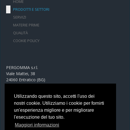
HOME
PRODOTTI E SETTORI
SERVIZI
MATERIE PRIME
QUALITÀ
COOKIE POLICY
PERGOMMA s.r.l.
Viale Mattei, 38
24060 Entratico (BG)
Utilizzando questo sito, accetti l'uso dei
PRIVACY POLICY
nostri cookie. Utilizziamo i cookie per fornirti
un'esperienza migliore e per migliorare
l'esecuzione del tuo sito.
Tel 035 42 58 262
Maggiori informazioni
info@pergomma.it